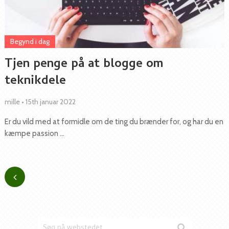
Begynd i dag
Tjen penge på at blogge om
teknikdele
mille
•
15th januar 2022
Er du vild med at formidle om de ting du brænder for, og har du en
kæmpe passion …